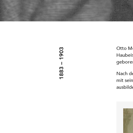
Otto Mö
1883 – 1903
Haubeis
gebore
Nach de
mit sei
ausbild