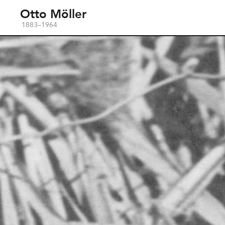
Otto Möller
1883–1964