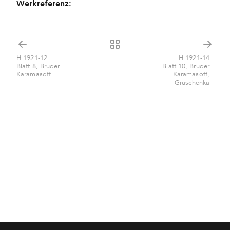
Werkreferenz:
–
H 1921-12
H 1921-14
Blatt 8, Brüder
Blatt 10, Brüder
Karamasoff
Karamasoff,
Gruschenka