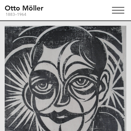
Otto Möller
1883–1964