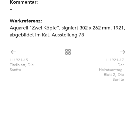
Kommentar:
–
Werkreferenz:
Aquarell "Zwei Köpfe", signiert 302 x 262 mm, 1921,
abgebildet im Kat. Ausstellung 78
H 1921-15
H 1921-17
Titelblatt, Die
Der
Sanfte
Heiratsantrag,
Blatt 2, Die
Sanfte