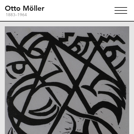
Otto Möller
1883–1964