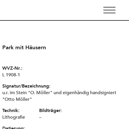
Park mit Häusern
WVZ-Nr.:
L 1908-1
Signatur/Bezeichnung:
u.r. im Stein "O. Möller" und eigenhändig handsigniert
"Otto Möller"
Technik:
Bildträger:
Lithografie
–
Datierung: