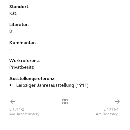
Standort:
Kat.
Literatur:
8
Kommentar:
–
Werkreferenz:
Privatbesitz
Ausstellungsreferenz:
Leipziger Jahresausstellung
(1911)
L 1911-2
L 1911-4
Am Jungfernsteig
Am Bootsteg