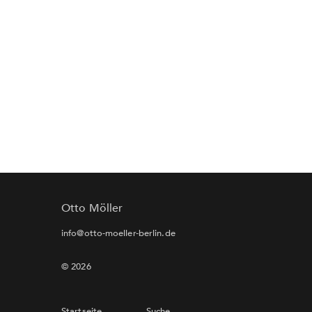
Otto Möller
info@otto-moeller-berlin.de
© 2026
Startseite
Suche