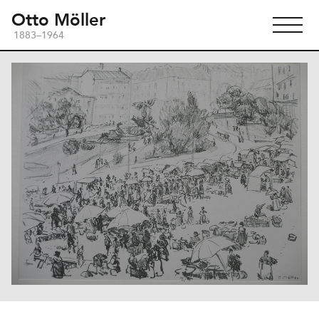
Otto Möller
1883–1964