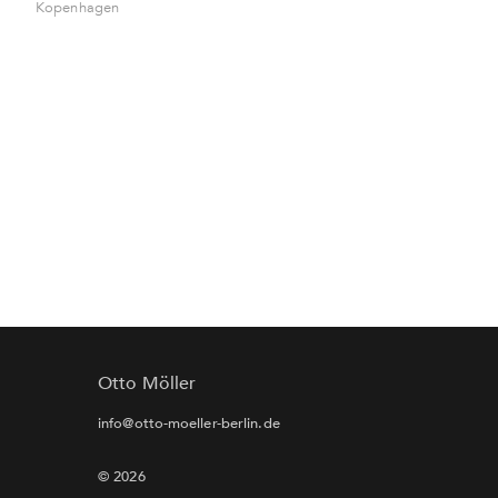
Kopenhagen
Otto Möller
info@otto-moeller-berlin.de
© 2026