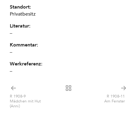
Standort:
Privatbesitz
Literatur:
–
Kommentar:
–
Werkreferenz:
–
R 1908-9
R 1908-11
Mädchen mit Hut
Am Fenster
(Anni)