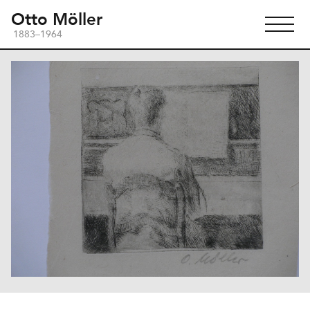
Otto Möller
1883–1964