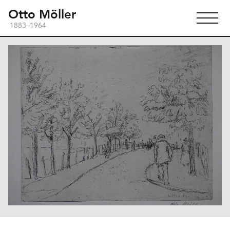
Otto Möller
1883–1964