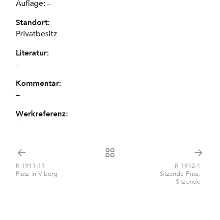
Auflage: –
Standort:
Privatbesitz
Literatur:
–
Kommentar:
–
Werkreferenz:
–
R 1911-11
R 1912-1
Platz in Viborg
Sitzende Frau,
Sitzende