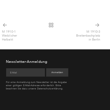
M 1910-1
M 1910-3
Weiblicher
Breitenbachplatz
Halbakt
in Berlin
Newsletter-Anmeldung
Für eine Anmeldung zum Newsletter ist die Angabe
einer gültigen E-Mail-Adresse erforderlich. Bitte
beachten Sie dazu unsere
Datenschutzerklärung
.