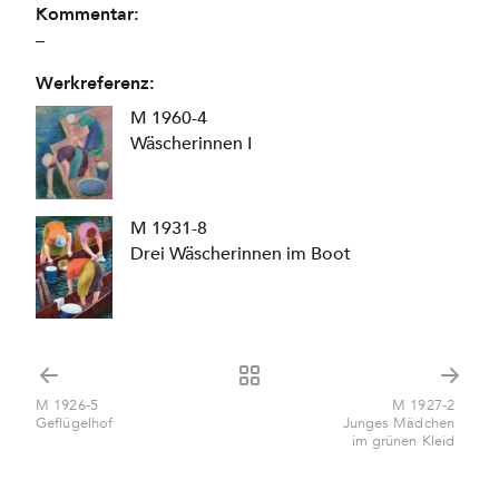
Kommentar:
–
Werkreferenz:
M 1960-4
Wäscherinnen I
M 1931-8
Drei Wäscherinnen im Boot
M 1926-5
M 1927-2
Geflügelhof
Junges Mädchen
im grünen Kleid