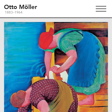
Otto Möller
1883–1964