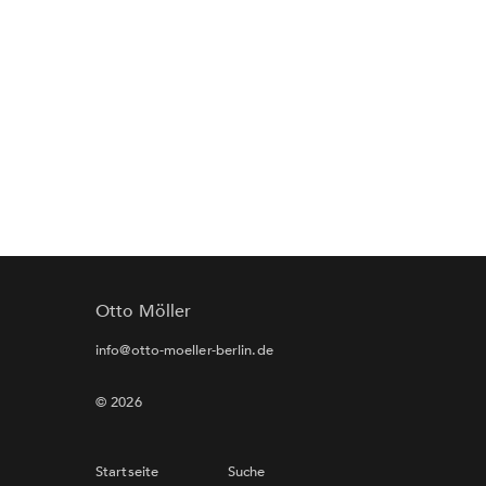
Otto Möller
info@otto-moeller-berlin.de
© 2026
Startseite
Suche