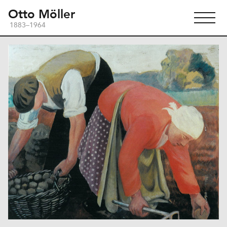
Otto Möller
1883–1964