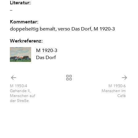
Literatur:
–
Kommentar:
doppelseitig bemalt, verso Das Dorf, M 1920-3
Werkreferenz:
M 1920-3
Das Dorf
M 1950-4
M 1950-6
Gehende II,
Menschen im
Menschen auf
Café
der Straße