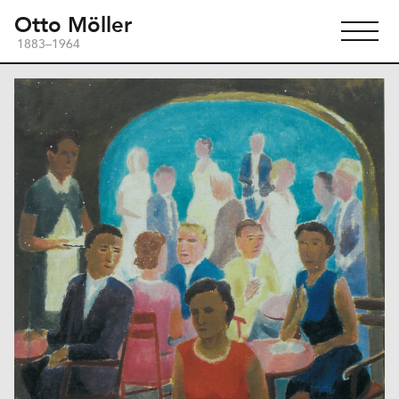
Otto Möller
1883–1964