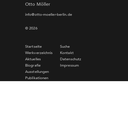
Otto Möller
info@otto-moeller-berlin.de
© 2026
Startseite
Suche
Werkverzeichnis
Kontakt
Aktuelles
Datenschutz
Biografie
Impressum
Ausstellungen
Publikationen
Links
Newsletter-Anmeldung
Für eine Anmeldung zum Newsletter ist die Angabe
einer gültigen E-Mail-Adresse erforderlich. Bitte