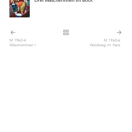
Drei Wäscherinnen im Boot
M 1960-4
M 1960-6
Wäscherinnen I
Waldweg im Harz