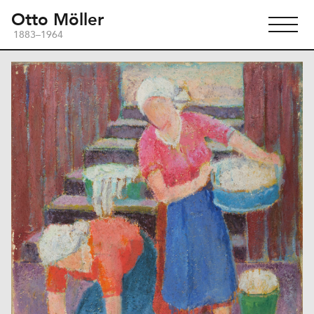
Otto Möller
1883–1964