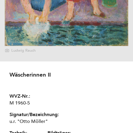
Ludwig Rauch
Wäscherinnen II
WVZ-Nr.:
M 1960-5
Signatur/Bezeichnung:
u.r. "Otto Möller"
Technik:
Bildträger: