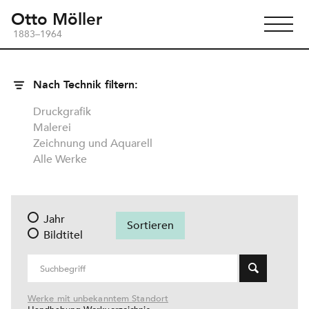
Otto Möller
1883–1964
Nach Technik filtern:
Druckgrafik
Malerei
Zeichnung und Aquarell
Alle Werke
Jahr
Bildtitel
Werke mit unbekanntem Standort