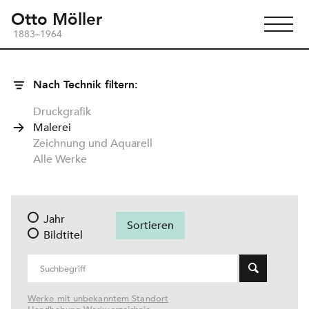
Otto Möller
1883–1964
Nach Technik filtern:
Druckgrafik
Malerei
Zeichnung und Aquarell
Alle Werke
Jahr
Bildtitel
Werke mit unbekanntem Standort