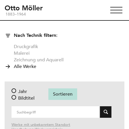
Otto Möller
1883–1964
Nach Technik filtern:
Druckgrafik
Malerei
Zeichnung und Aquarell
Alle Werke
Jahr
Bildtitel
Werke mit unbekanntem Standort