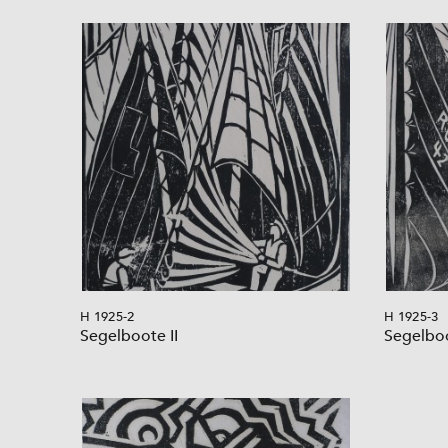
H 1925-2
H 1925-3
Segelboote II
Segelbo