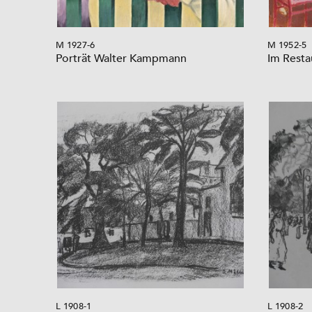
M 1927-6
M 1952-5
Porträt Walter Kampmann
Im Restau
L 1908-1
L 1908-2