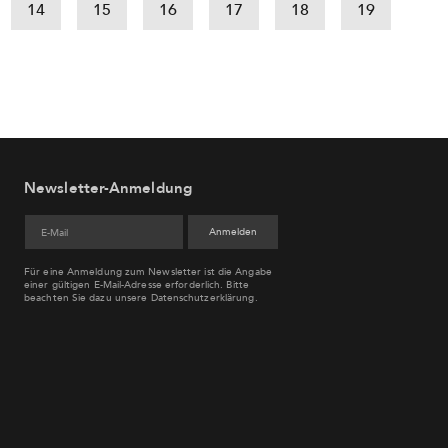
14
15
16
17
18
19
Newsletter-Anmeldung
Für eine Anmeldung zum Newsletter ist die Angabe
einer gültigen E-Mail-Adresse erforderlich. Bitte
beachten Sie dazu unsere
Datenschutzerklärung
.