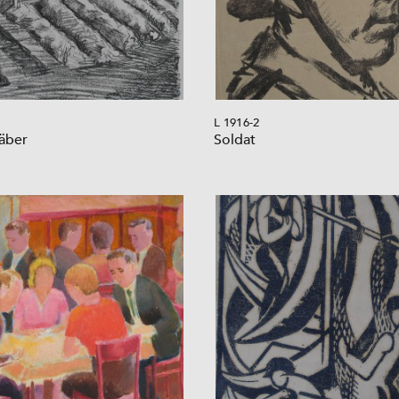
L 1916-2
äber
Soldat