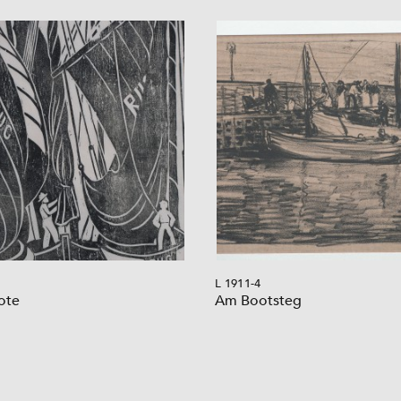
L 1911-4
ote
Am Bootsteg