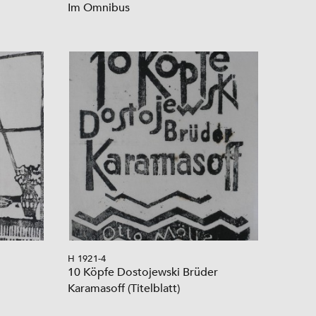
Im Omnibus
H 1921-4
10 Köpfe Dostojewski Brüder
Karamasoff (Titelblatt)