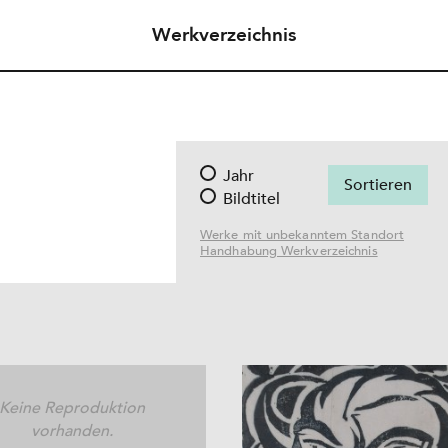
Werkverzeichnis
Jahr
Bildtitel
Werke mit unbekanntem Standort
Handhabung Werkverzeichnis
Keine Reproduktion
vorhanden.