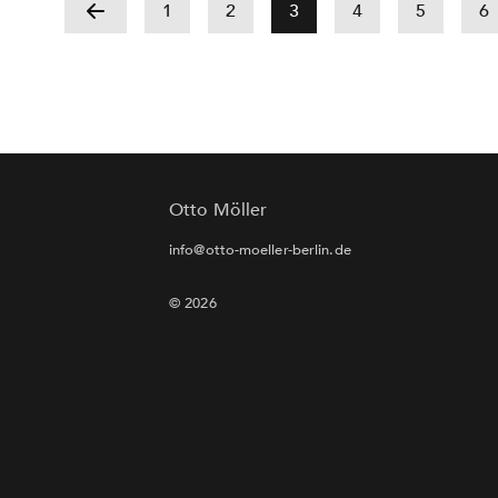
1
2
3
4
5
6
Otto Möller
info@otto-moeller-berlin.de
© 2026